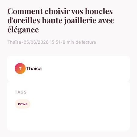
Comment choisir vos boucles
d'oreilles haute joaillerie avec
élégance
Thaïsa
•
05/06/2026 15:51
•
9 min de lecture
Thaïsa
T
TAGS
news